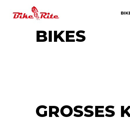
Skip
to
the
BIK
content
BIKES
GROSSES K