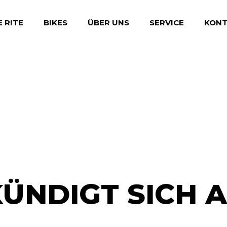
E RITE
BIKES
ÜBER UNS
SERVICE
KONT
BONUSKARTE
WERKSTATT
BIKES FOR GIRLS
BIKE-FITTING
LEASING
ÜNDIGT SICH AN