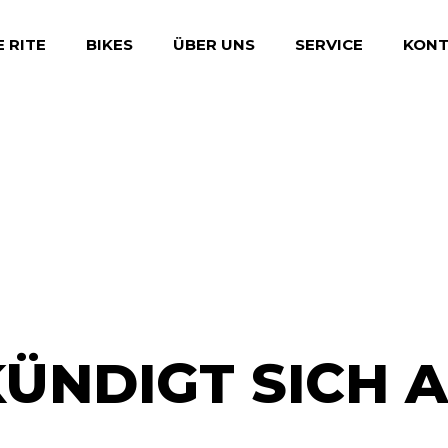
E RITE
BIKES
ÜBER UNS
SERVICE
KONT
BONUSKARTE
WERKSTATT
BIKES FOR GIRLS
BIKE-FITTING
LEASING
ÜNDIGT SICH AN