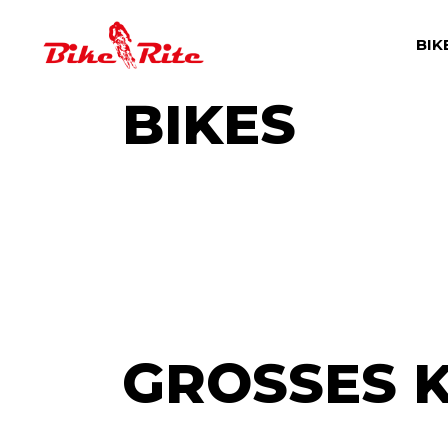
Skip
to
the
BIK
content
BIKES
GROSSES K